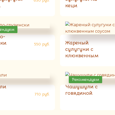
630
руб.
и
кеци
ендуем
о-
Жареный
ски
550
руб.
сулугуни с
клюквенным
соусом
Рекомендуем
ли
Чашушули с
говядиной
710
руб.