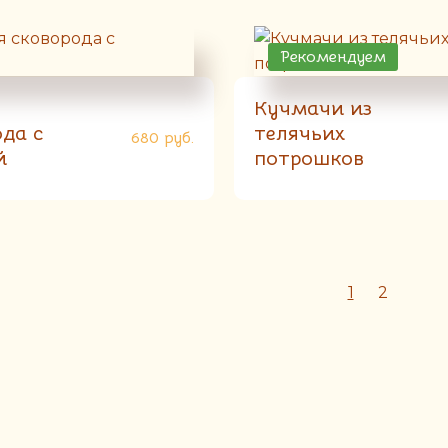
Рекомендуем
я
Кучмачи из
да с
телячьих
680
руб.
й
потрошков
1
2