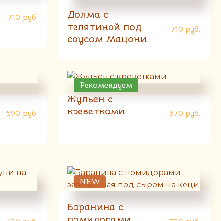
Долма с
710
руб.
телятиной под
710
руб.
соусом Мацони
Рекомендуем
Жульен с
креветками
590
руб.
670
руб.
NEW
Баранина с
помидорами