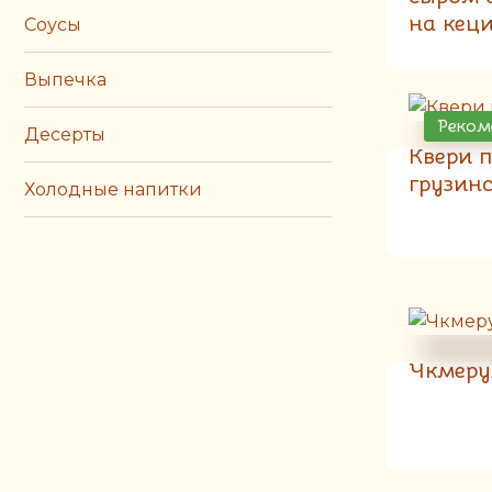
на кец
Соусы
Выпечка
Реком
Десерты
Квери п
грузин
Холодные напитки
Чкмеру