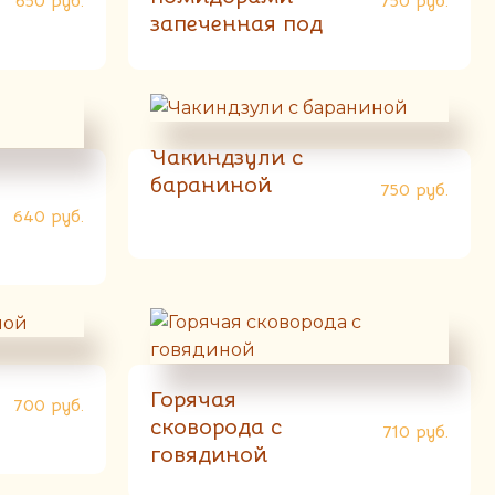
650
руб.
750
руб.
запеченная под
сыром на кеци
Чакиндзули с
бараниной
750
руб.
640
руб.
Горячая
700
руб.
сковорода с
710
руб.
говядиной