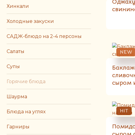
Оджаху
Хинкали
свинин
Холодные закуски
САДЖ-блюдо на 2-4 персоны
Салаты
NEW
Супы
Баклаж
сливоч
Горячие блюда
сыром 
из том
Шаурма
HIT
Блюда на углях
Помидо
Гарниры
сыром 