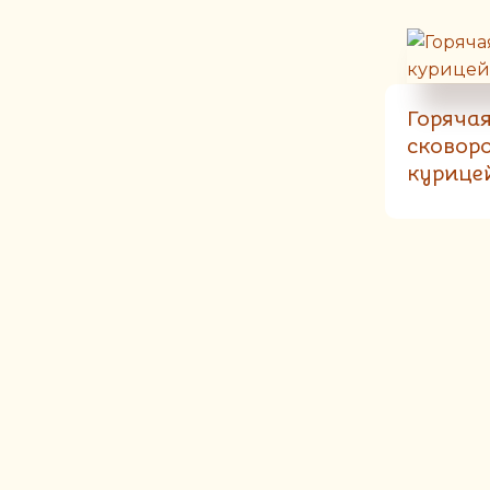
Горяча
сковоро
курице