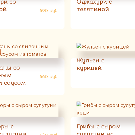
ри со
Оджахури с
ой
телятиной
690
руб.
Жульен с
аны со
курицей
ным
660
руб.
и соусом
атов
ры с
Грибы с сыром
сулугуни
сулугуни на