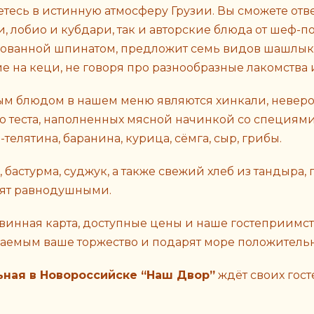
етесь в истинную атмосферу Грузии. Вы сможете от
и, лобио и кубдари, так и авторские блюда от шеф-п
ванной шпинатом, предложит семь видов шашлыка
 на кеци, не говоря про разнообразные лакомства и
м блюдом в нашем меню являются хинкали, неверо
о теста, наполненных мясной начинкой со специям
телятина, баранина, курица, сёмга, сыр, грибы.
, бастурма, суджук, а также свежий хлеб из тандыра
вят равнодушными.
 винная карта, доступные цены и наше гостеприимст
аемым ваше торжество и подарят море положитель
ьная в Новороссийске “Наш Двор”
ждёт своих госте