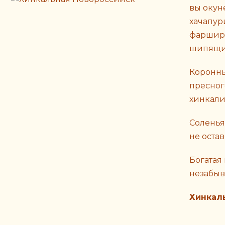
вы окун
хачапур
фарширо
шипящие
Коронны
пресног
хинкали-
Соленья
не оста
Богатая
незабыв
Хинкал